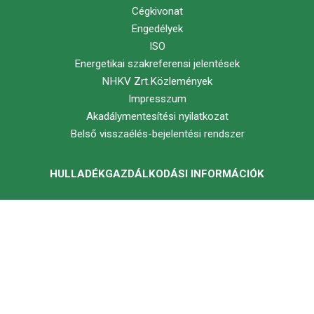
Cégkivonat
Engedélyek
ISO
Energetikai szakreferensi jelentések
NHKV Zrt.Közlemények
Impresszum
Akadálymentesítési nyilatkozat
Belső visszaélés-bejelentési rendszer
HULLADÉKGAZDÁLKODÁSI INFORMÁCIÓK
Földrajzi elhelyezkedés
Jogszabályok
MOHU MOL Hulladékgazdálkodási Zrt. dokumentumok
Közreműködők adatai
Fogyasztóvédelmi szervek
Hulladék ABC
Királyszentisváni Hulladékkezelő Központ