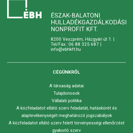
ÉSZAK-BALATONI
HULLADÉKGAZDÁLKODÁSI
NONPROFIT KFT.
8200 Veszprém, Házgyári út 1. |
Tel/Fax.: 06 88 325 687 |
info@ebhkft.hu
CÉGÜNKRŐL
A társaság adatai
Tulajdonosok
Vállalati politika
A közfeladatot ellátó szerv feladatát, hatáskörét és
alaptevékenységét meghatározó jogszabályok
A közfeladatot ellátó szerv felett törvényességi ellenőrzést
gyakorló szerv